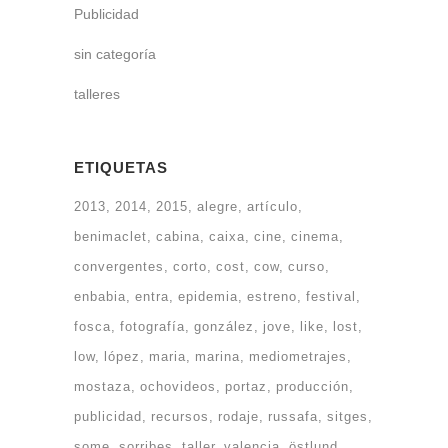
Publicidad
sin categoría
talleres
ETIQUETAS
2013
2014
2015
alegre
artículo
benimaclet
cabina
caixa
cine
cinema
convergentes
corto
cost
cow
curso
enbabia
entra
epidemia
estreno
festival
fosca
fotografía
gonzález
jove
like
lost
low
lópez
maria
marina
mediometrajes
mostaza
ochovideos
portaz
producción
publicidad
recursos
rodaje
russafa
sitges
some
sorribes
taller
valencia
östlund