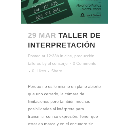
29 MAR
TALLER DE
INTERPRETACIÓN
Posted at 12:38h
in
cine
,
producción
,
talleres
by
el conserje
0 Comments
0
Likes
Share
Porque no es lo mismo un plano abierto
que uno cerrado, la cámara da
limitaciones pero también muchas
posibilidades al intérprete para
transmitir con su expresión. Tener que
estar en marca y en el encuadre sin