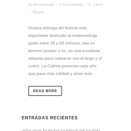
by
el conserje
0 Comments
0
Likes
Share
Octava entrega del festival más
importante dedicado al mediometraje
(pelis entre 30 y 60 minutos, sea un
término postizo o no, es una excelente
etiqueta para codearse con el largo y el
corto). La Cabina presenta cada año
que pasa más calidad y atrae más...
READ MORE
ENTRADAS RECIENTES
2024-2025 NUEVOS CURSOS DE GUION