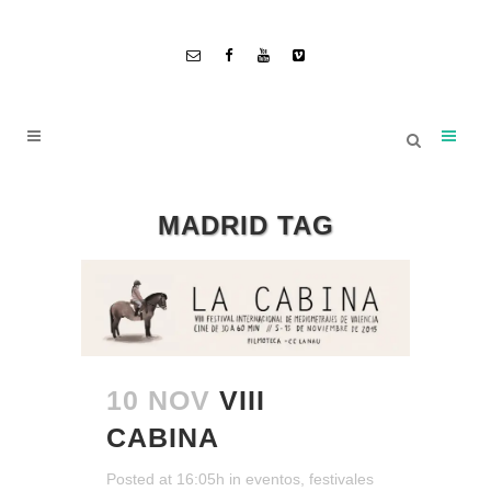
MADRID TAG
10 NOV
VIII
CABINA
Posted at 16:05h
in
eventos
,
festivales