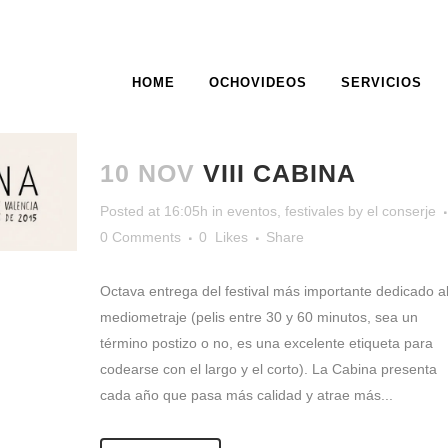
HOME
OCHOVIDEOS
SERVICIOS
MEDIOS TAG
10 NOV
VIII CABINA
Posted at 16:05h
in
eventos
,
festivales
by
el conserje
0 Comments
0
Likes
Share
Octava entrega del festival más importante dedicado a
mediometraje (pelis entre 30 y 60 minutos, sea un
término postizo o no, es una excelente etiqueta para
codearse con el largo y el corto). La Cabina presenta
cada año que pasa más calidad y atrae más...