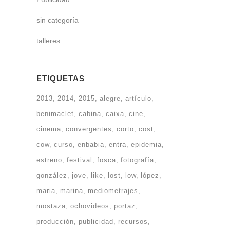
sin categoría
talleres
ETIQUETAS
2013
2014
2015
alegre
artículo
benimaclet
cabina
caixa
cine
cinema
convergentes
corto
cost
cow
curso
enbabia
entra
epidemia
estreno
festival
fosca
fotografía
gonzález
jove
like
lost
low
lópez
maria
marina
mediometrajes
mostaza
ochovideos
portaz
producción
publicidad
recursos