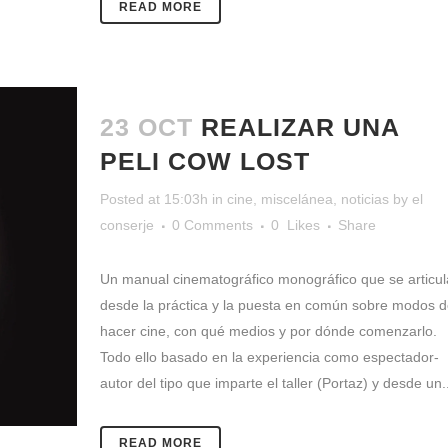
READ MORE
23 OCT
REALIZAR UNA
PELI COW LOST
Posted at 15:03h
in
cine
,
miscelánea
,
noticias
by
el
conserje
0 Comments
0
Likes
Share
Un manual cinematográfico monográfico que se articul
desde la práctica y la puesta en común sobre modos d
hacer cine, con qué medios y por dónde comenzarlo.
Todo ello basado en la experiencia como espectador-
autor del tipo que imparte el taller (Portaz) y desde un..
READ MORE