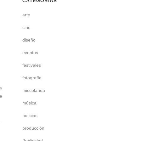
CATEGORÍAS
arte
cine
diseño
eventos
festivales
fotografía
a
miscelánea
e
música
noticias
.
producción
Publicidad