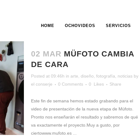
HOME
OCHOVIDEOS
SERVICIOS
NETA TAG
02 MAR
MÜFOTO CAMBIA
DE CARA
Posted at 09:46h
in
arte
,
diseño
,
fotografía
,
noticias
by
el conserje
0 Comments
0
Likes
Share
Este fin de semana hemos estado grabando para el
video de presentación de la nueva etapa de Müfoto.
Pronto nos enseñarán el resultado y sabremos de qué
va exactamente el proyecto.Muy a gusto, por
ciertowww.mufoto.es ...