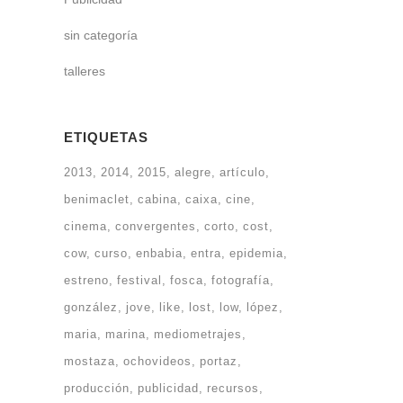
sin categoría
talleres
ETIQUETAS
2013
2014
2015
alegre
artículo
benimaclet
cabina
caixa
cine
cinema
convergentes
corto
cost
cow
curso
enbabia
entra
epidemia
estreno
festival
fosca
fotografía
gonzález
jove
like
lost
low
lópez
maria
marina
mediometrajes
mostaza
ochovideos
portaz
producción
publicidad
recursos