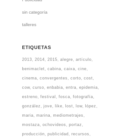
sin categoría
talleres
ETIQUETAS
2013
2014
2015
alegre
artículo
benimaclet
cabina
caixa
cine
cinema
convergentes
corto
cost
cow
curso
enbabia
entra
epidemia
estreno
festival
fosca
fotografía
gonzález
jove
like
lost
low
lópez
maria
marina
mediometrajes
mostaza
ochovideos
portaz
producción
publicidad
recursos