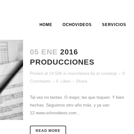
HOME
OCHOVIDEOS
SERVICIOS
PRODUCCIONES TAG
05 ENE
2016
PRODUCCIONES
Posted at 14:50h
in
miscelánea
by
el conserje
0
Comments
0
Likes
Share
Tal vez no tantas. O mejor, las que toquen. Y bien
hechas. Seguimos otro año más, y ya van
12.www.ochovideos.com...
READ MORE