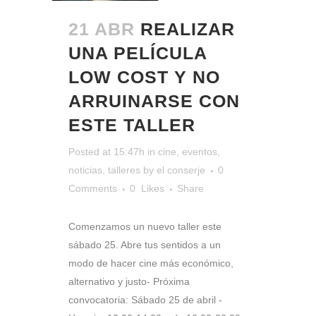
21 ABR
REALIZAR
UNA PELÍCULA
LOW COST Y NO
ARRUINARSE CON
ESTE TALLER
Posted at 15:47h
in
cine
,
eventos
,
noticias
,
talleres
by
el conserje
0
Comments
0
Likes
Share
Comenzamos un nuevo taller este
sábado 25. Abre tus sentidos a un
modo de hacer cine más económico,
alternativo y justo- Próxima
convocatoria: Sábado 25 de abril -