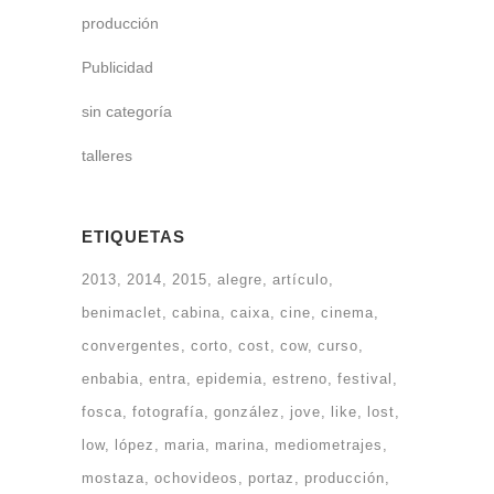
producción
Publicidad
sin categoría
talleres
ETIQUETAS
2013
2014
2015
alegre
artículo
benimaclet
cabina
caixa
cine
cinema
convergentes
corto
cost
cow
curso
enbabia
entra
epidemia
estreno
festival
fosca
fotografía
gonzález
jove
like
lost
low
lópez
maria
marina
mediometrajes
mostaza
ochovideos
portaz
producción