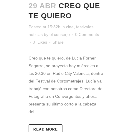
29 ABR
CREO QUE
TE QUIERO
Posted at 15:32h
in
cine
,
festivales
,
noticias
by
el conserje
0 Comments
0
Likes
Share
Creo que te quiero, de Lucia Forner
Segarra, se proyecta hoy miércoles a
las 20.30 en Radio City Valencia, dentro
del Festival de Cortometrajes. Lucía ya
trabajó con nosotros como Directora de
Fotografía en Convergentes y ahora
presenta su último corto a la cabeza
del...
READ MORE