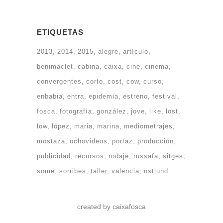
ETIQUETAS
2013
2014
2015
alegre
artículo
benimaclet
cabina
caixa
cine
cinema
convergentes
corto
cost
cow
curso
enbabia
entra
epidemia
estreno
festival
fosca
fotografía
gonzález
jove
like
lost
low
lópez
maria
marina
mediometrajes
mostaza
ochovideos
portaz
producción
publicidad
recursos
rodaje
russafa
sitges
some
sorribes
taller
valencia
östlund
created by caixafosca