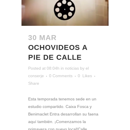
30 MAR
OCHOVIDEOS A
PIE DE CALLE
Posted at 08:04h
in
noticias
by
el
conserje
0 Comments
0
Likes
Share
Esta temporada tenemos sede en un
estudio compartido. Caixa Fosca y
Benimaclet Entra desarrollan su faena
aquí también. ¡Comenzamos la
primavera con nuevo local!Calle