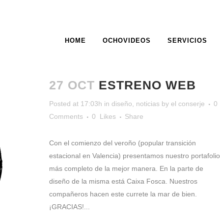
HOME
OCHOVIDEOS
SERVICIOS
WEB TAG
27 OCT
ESTRENO WEB
Posted at 17:03h
in
diseño
,
noticias
by
el conserje
0
Comments
0
Likes
Share
Con el comienzo del veroño (popular transición
estacional en Valencia) presentamos nuestro portafolio
más completo de la mejor manera. En la parte de
diseño de la misma está Caixa Fosca. Nuestros
compañeros hacen este currete la mar de bien.
¡GRACIAS!...