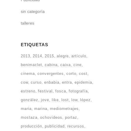
sin categoría
talleres
ETIQUETAS
2013
2014
2015
alegre
artículo
benimaclet
cabina
caixa
cine
cinema
convergentes
corto
cost
cow
curso
enbabia
entra
epidemia
estreno
festival
fosca
fotografía
gonzález
jove
like
lost
low
lópez
maria
marina
mediometrajes
mostaza
ochovideos
portaz
producción
publicidad
recursos