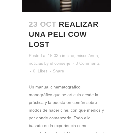
23 OCT
REALIZAR
UNA PELI COW
LOST
Posted at 15:03h
in
cine
,
miscelánea
,
noticias
by
el conserje
0 Comments
0
Likes
Share
Un manual cinematográfico
monográfico que se articula desde la
práctica y la puesta en común sobre
modos de hacer cine, con qué medios y
por dónde comenzarlo. Todo ello
basado en la experiencia como