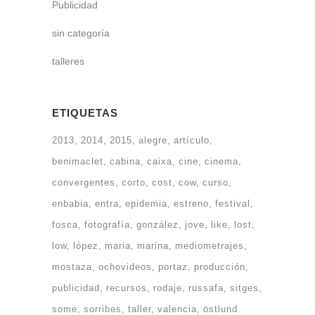
Publicidad
sin categoría
talleres
ETIQUETAS
2013
2014
2015
alegre
artículo
benimaclet
cabina
caixa
cine
cinema
convergentes
corto
cost
cow
curso
enbabia
entra
epidemia
estreno
festival
fosca
fotografía
gonzález
jove
like
lost
low
lópez
maria
marina
mediometrajes
mostaza
ochovideos
portaz
producción
publicidad
recursos
rodaje
russafa
sitges
some
sorribes
taller
valencia
östlund