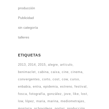
producción
Publicidad
sin categoría
talleres
ETIQUETAS
2013
2014
2015
alegre
artículo
benimaclet
cabina
caixa
cine
cinema
convergentes
corto
cost
cow
curso
enbabia
entra
epidemia
estreno
festival
fosca
fotografía
gonzález
jove
like
lost
low
lópez
maria
marina
mediometrajes
mostaza
ochovideos
portaz
producción