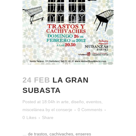
24 FEB
LA GRAN
SUBASTA
Posted at 18:04h
in
arte
,
diseño
,
eventos
,
miscelánea
by
el conserje
0 Comments
0
Likes
Share
… de trastos, cachivaches, enseres