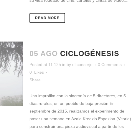
su vida rodeado de cine, carteles y cintas de video....
READ MORE
05 AGO
CICLOGÉNESIS
Posted at 11:12h
in
by
el conserje
0 Comments
0
Likes
Share
Una improfilm con la sincronía de 5 directores, en 5
días rurales, en un pueblo de baja presión.En
septiembre de 2015, realizamos el experimento de
pasar una semana en Azala Kreazio Espazioa (Vitoria)
para construir una pieza audiovisual a partir de los