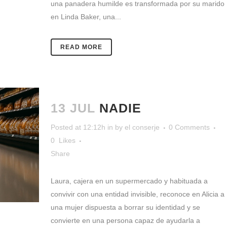
una panadera humilde es transformada por su marido
en Linda Baker, una...
READ MORE
13 JUL
NADIE
Posted at 12:12h
in
by
el conserje
0 Comments
0
Likes
Share
Laura, cajera en un supermercado y habituada a
convivir con una entidad invisible, reconoce en Alicia a
una mujer dispuesta a borrar su identidad y se
convierte en una persona capaz de ayudarla a