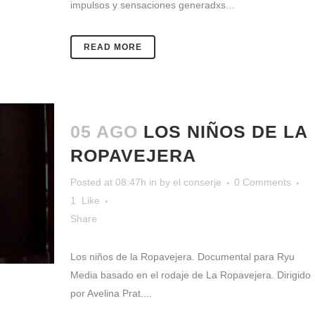
impulsos y sensaciones generadxs...
READ MORE
05 AGO
LOS NIÑOS DE LA
ROPAVEJERA
Posted at 08:47h
in
by
el conserje
0 Comments
1
Like
Share
Los niños de la Ropavejera. Documental para Ryu
Media basado en el rodaje de La Ropavejera. Dirigido
por Avelina Prat....