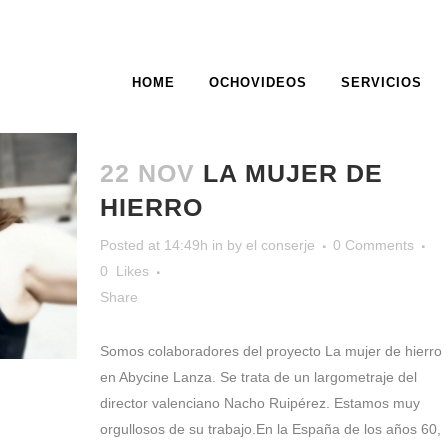
HOME
OCHOVIDEOS
SERVICIOS
ARCHIVE
22 NOV
LA MUJER DE
HIERRO
Posted at 14:49h
in
by
el conserje
0 Comments
0
Likes
Share
Somos colaboradores del proyecto La mujer de hierro
en Abycine Lanza. Se trata de un largometraje del
director valenciano Nacho Ruipérez. Estamos muy
orgullosos de su trabajo.En la España de los años 60,