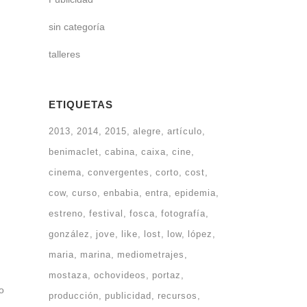
sin categoría
talleres
ETIQUETAS
2013
2014
2015
alegre
artículo
benimaclet
cabina
caixa
cine
cinema
convergentes
corto
cost
cow
curso
enbabia
entra
epidemia
estreno
festival
fosca
fotografía
gonzález
jove
like
lost
low
lópez
maria
marina
mediometrajes
mostaza
ochovideos
portaz
o
producción
publicidad
recursos