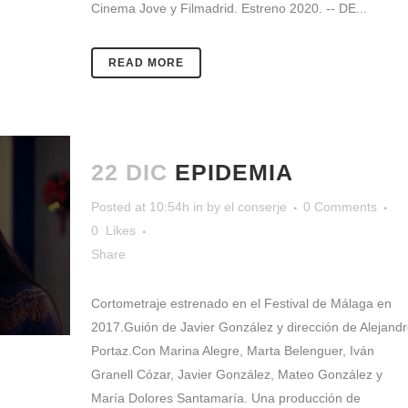
Cinema Jove y Filmadrid. Estreno 2020. -- DE...
READ MORE
22 DIC
EPIDEMIA
Posted at 10:54h
in
by
el conserje
0 Comments
0
Likes
Share
Cortometraje estrenado en el Festival de Málaga en
2017.Guión de Javier González y dirección de Alejandr
Portaz.Con Marina Alegre, Marta Belenguer, Iván
Granell Cózar, Javier González, Mateo González y
María Dolores Santamaría. Una producción de