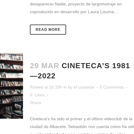
desaparecer.Nadie, proyecto de largometraje en
coproducido en desarrollo por Laura Lizuma...
READ MORE
29 MAR
CINETECA’S 1981
—2022
Posted at 16:19h
in
by
el conserje
0 Comments
0
Likes
Share
Cineteca's ha sido el primer y el último videoclub de la
ciudad de Albacete. Sebastián nos cuenta cómo ha sid