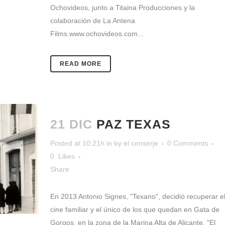
Ochovideos, junto a Titaina Producciones y la
colaboración de La Antena
Films.www.ochovideos.com...
READ MORE
21 DIC
PAZ TEXAS
Posted at 10:21h
in
by
el conserje
0 Comments
0
Likes
Share
En 2013 Antonio Signes, "Texano", decidió recuperar e
cine familiar y el único de los que quedan en Gata de
Gorgos, en la zona de la Marina Alta de Alicante. "El