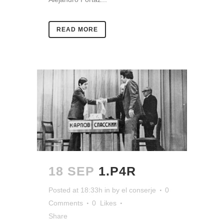
READ MORE
18 SEP
1.P4R
Posted at 18:33h
in
by
el conserje
0
Comments
0
Likes
Share