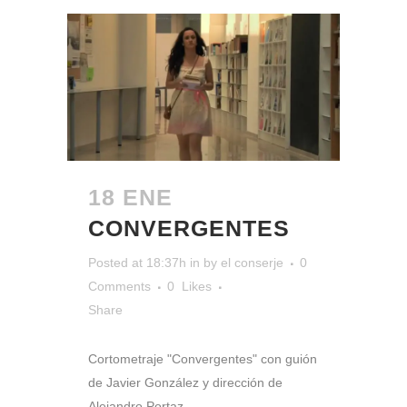
18 ENE
CONVERGENTES
Posted at 18:37h
in
by
el conserje
0
Comments
0
Likes
Share
Cortometraje "Convergentes" con guión
de Javier González y dirección de
Alejandro Portaz...