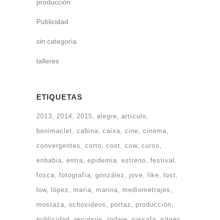
producción
Publicidad
sin categoría
talleres
ETIQUETAS
2013
2014
2015
alegre
artículo
benimaclet
cabina
caixa
cine
cinema
convergentes
corto
cost
cow
curso
enbabia
entra
epidemia
estreno
festival
fosca
fotografía
gonzález
jove
like
lost
low
lópez
maria
marina
mediometrajes
mostaza
ochovideos
portaz
producción
publicidad
recursos
rodaje
russafa
sitges