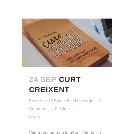
24 SEP
CURT
CREIXENT
Posted at 13:54h
in
by
el conserje
0
Comments
0
Likes
Share
Vídeo resumen de la 5ª edición de los