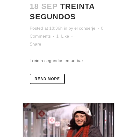
18 SEP
TREINTA
SEGUNDOS
Posted at 18:36h
in
by
el conserje
0
Comments
1
Like
Share
Treinta segundos en un bar...
READ MORE