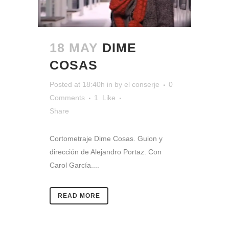
18 MAY
DIME
COSAS
Posted at 18:40h
in
by
el conserje
0
Comments
1
Like
Share
Cortometraje Dime Cosas. Guion y
dirección de Alejandro Portaz. Con
Carol García....
READ MORE