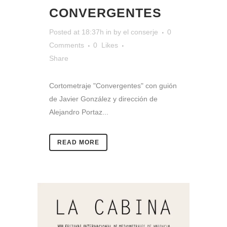
CONVERGENTES
Posted at 18:37h
in
by
el conserje
0
Comments
0
Likes
Share
Cortometraje "Convergentes" con guión
de Javier González y dirección de
Alejandro Portaz...
READ MORE