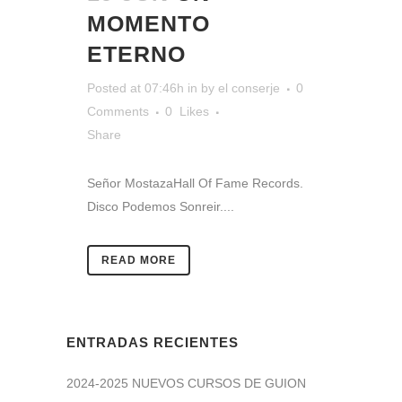
MOMENTO
ETERNO
Posted at 07:46h
in
by
el conserje
0
Comments
0
Likes
Share
Señor MostazaHall Of Fame Records.
Disco Podemos Sonreir....
READ MORE
ENTRADAS RECIENTES
2024-2025 NUEVOS CURSOS DE GUION