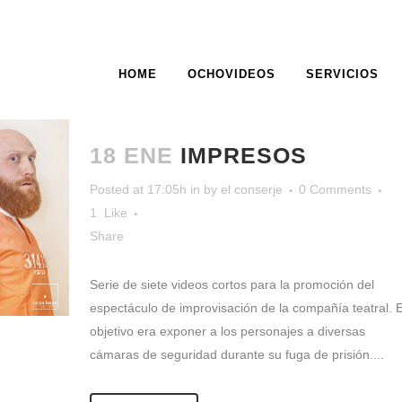
HOME
OCHOVIDEOS
SERVICIOS
ARCHIVE
18 ENE
IMPRESOS
Posted at 17:05h
in
by
el conserje
0 Comments
1
Like
Share
Serie de siete videos cortos para la promoción del
espectáculo de improvisación de la compañía teatral. E
objetivo era exponer a los personajes a diversas
cámaras de seguridad durante su fuga de prisión....