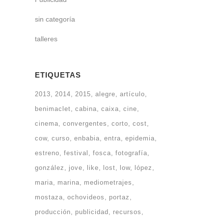
sin categoría
talleres
ETIQUETAS
2013
2014
2015
alegre
artículo
benimaclet
cabina
caixa
cine
cinema
convergentes
corto
cost
cow
curso
enbabia
entra
epidemia
estreno
festival
fosca
fotografía
gonzález
jove
like
lost
low
lópez
maria
marina
mediometrajes
mostaza
ochovideos
portaz
producción
publicidad
recursos