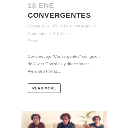
18 ENE
CONVERGENTES
Posted at 18:37h
in
by
el conserje
0
Comments
0
Likes
Share
Cortometraje "Convergentes" con guión
de Javier González y dirección de
Alejandro Portaz...
READ MORE