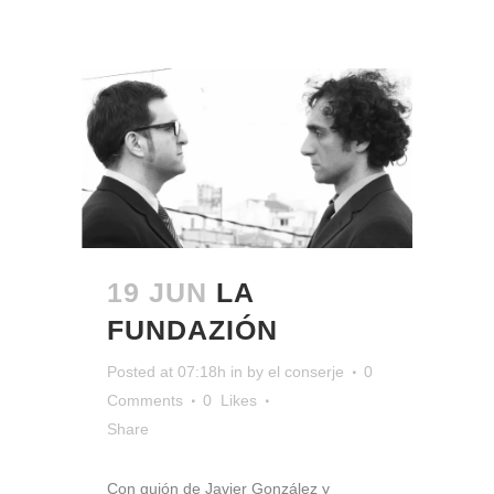
19 JUN
LA
FUNDAZIÓN
Posted at 07:18h
in
by
el conserje
0
Comments
0
Likes
Share
Con guión de Javier González y