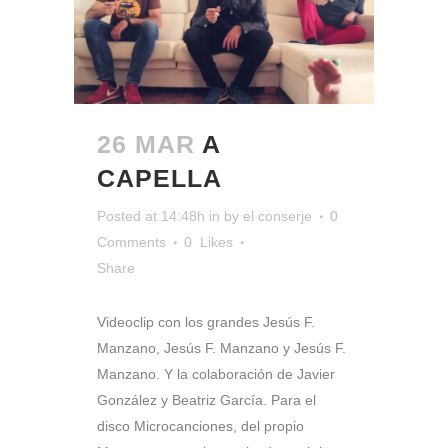
26 MAR
A
CAPELLA
Posted at 14:48h
in
by
el conserje
0
Comments
0
Likes
Share
Videoclip con los grandes Jesús F.
Manzano, Jesús F. Manzano y Jesús F.
Manzano. Y la colaboración de Javier
González y Beatriz García. Para el
disco Microcanciones, del propio